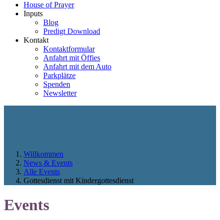
House of Prayer
Inputs
Blog
Predigt Download
Kontakt
Kontaktformular
Anfahrt mit Öffies
Anfahrt mit dem Auto
Parkplätze
Spenden
Newsletter
Willkommen
News & Events
Alle Events
Gottesdienst mit Kindergottesdienst
Events