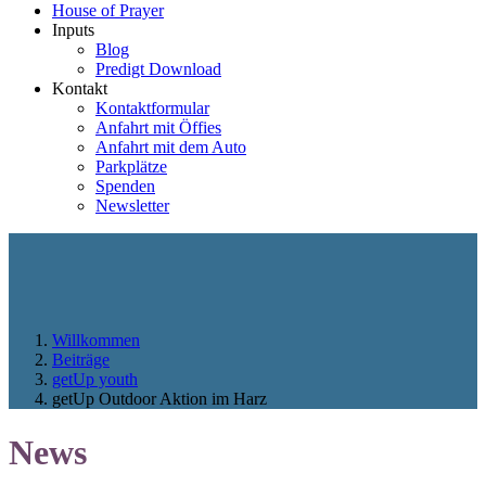
House of Prayer
Inputs
Blog
Predigt Download
Kontakt
Kontaktformular
Anfahrt mit Öffies
Anfahrt mit dem Auto
Parkplätze
Spenden
Newsletter
Willkommen
Beiträge
getUp youth
getUp Outdoor Aktion im Harz
News