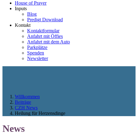
House of Prayer
Inputs
Blog
Predigt Download
Kontakt
Kontaktformular
Anfahrt mit Öffies
Anfahrt mit dem Auto
Parkplätze
Spenden
Newsletter
Willkommen
Beiträge
CZH News
Heilung für Herzensdinge
News