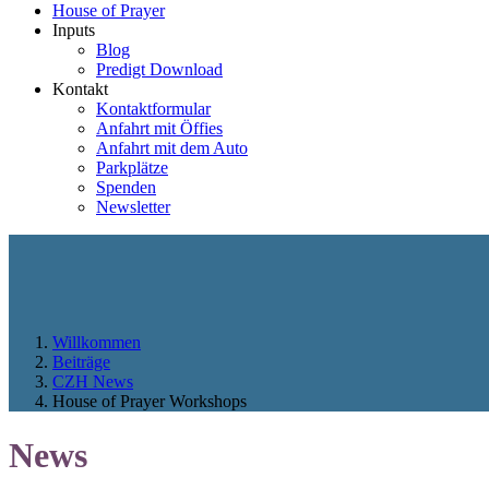
House of Prayer
Inputs
Blog
Predigt Download
Kontakt
Kontaktformular
Anfahrt mit Öffies
Anfahrt mit dem Auto
Parkplätze
Spenden
Newsletter
Willkommen
Beiträge
CZH News
House of Prayer Workshops
News