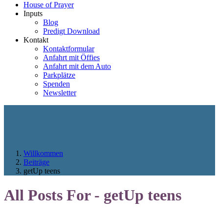
House of Prayer
Inputs
Blog
Predigt Download
Kontakt
Kontaktformular
Anfahrt mit Öffies
Anfahrt mit dem Auto
Parkplätze
Spenden
Newsletter
Willkommen
Beiträge
getUp teens
All Posts For - getUp teens