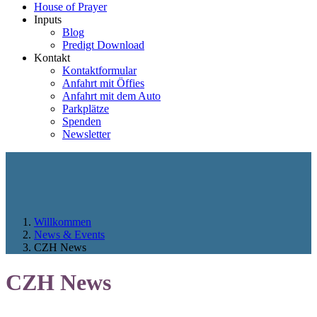
House of Prayer
Inputs
Blog
Predigt Download
Kontakt
Kontaktformular
Anfahrt mit Öffies
Anfahrt mit dem Auto
Parkplätze
Spenden
Newsletter
Willkommen
News & Events
CZH News
CZH News